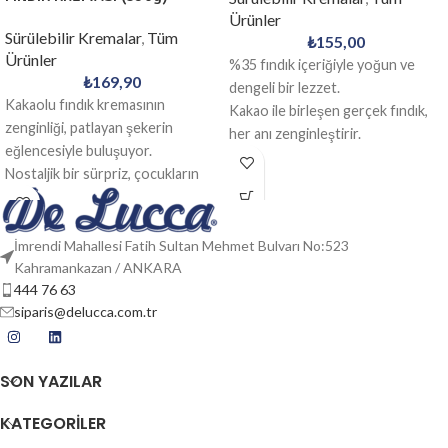
Ürünler
Sürülebilir Kremalar
,
Tüm
₺
155,00
Ürünler
%35 fındık içeriğiyle yoğun ve
₺
169,90
dengeli bir lezzet.
Kakaolu fındık kremasının
Kakao ile birleşen gerçek fındık,
zenginliği, patlayan şekerin
her anı zenginleştirir.
eğlencesiyle buluşuyor.
Nostaljik bir sürpriz, çocukların
vazgeçilmez ilgisi.
İmrendi Mahallesi Fatih Sultan Mehmet Bulvarı No:523
Kahramankazan / ANKARA
444 76 63
siparis@delucca.com.tr
SON YAZILAR
KATEGORİLER