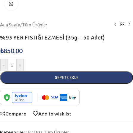
Click to enlarge
Ana Sayfa
/
Tüm Ürünler
%93 YER FISTIĞI EZMESİ (35g – 50 Adet)
₺
850,00
-
+
SEPETE EKLE
Compare
Add to wishlist
Kategoriler:
Ev Dışı
,
Tüm Ürünler