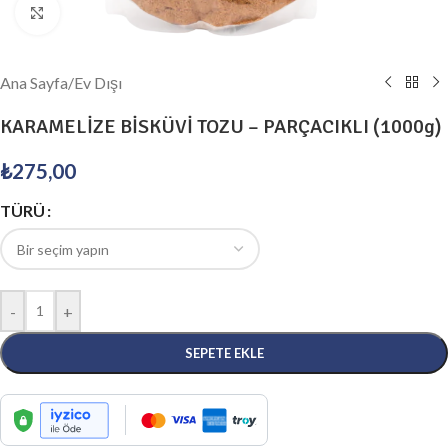
Click to enlarge
Ana Sayfa
/
Ev Dışı
KARAMELİZE BİSKÜVİ TOZU – PARÇACIKLI (1000g)
₺
275,00
TÜRÜ
-
+
SEPETE EKLE