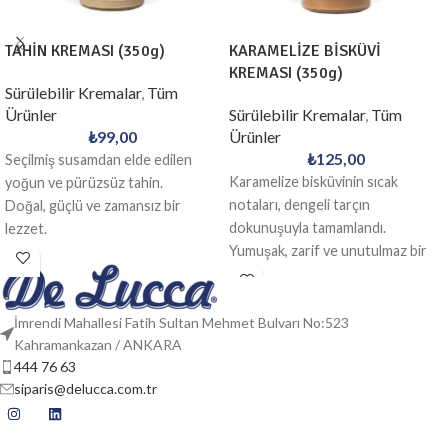
TAHİN KREMASI (350g)
KARAMELİZE BİSKÜVİ
KREMASI (350g)
Sürülebilir Kremalar
,
Tüm
Ürünler
Sürülebilir Kremalar
,
Tüm
₺
99,00
Ürünler
₺
125,00
Seçilmiş susamdan elde edilen
Karamelize bisküvinin sıcak
yoğun ve pürüzsüz tahin.
notaları, dengeli tarçın
Doğal, güçlü ve zamansız bir
dokunuşuyla tamamlandı.
lezzet.
Yumuşak, zarif ve unutulmaz bir
lezzet deneyimi.
İmrendi Mahallesi Fatih Sultan Mehmet Bulvarı No:523
Kahramankazan / ANKARA
444 76 63
siparis@delucca.com.tr