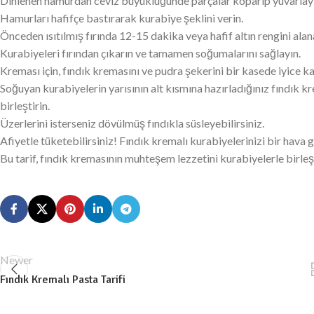
Dinlenen hamurdan ceviz büyüklüğünde parçalar koparıp yuvarlayın ve 
Hamurları hafifçe bastırarak kurabiye şeklini verin.
Önceden ısıtılmış fırında 12-15 dakika veya hafif altın rengini alan
Kurabiyeleri fırından çıkarın ve tamamen soğumalarını sağlayın.
Kreması için, fındık kremasını ve pudra şekerini bir kasede iyice kar
Soğuyan kurabiyelerin yarısının alt kısmına hazırladığınız fındık kr
birleştirin.
Üzerlerini isterseniz dövülmüş fındıkla süsleyebilirsiniz.
Afiyetle tüketebilirsiniz! Fındık kremalı kurabiyelerinizi bir hava 
Bu tarif, fındık kremasının muhteşem lezzetini kurabiyelerle birleşt
Newer
Fındık Kremalı Pasta Tarifi