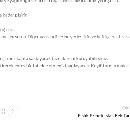
yağlı kağıt serili fırın tepsisine aralıklı olarak yerleştirin.
a kadar pişirin.
ıştırın.
emasını sürün. Diğer yarısını üzerine yerleştirin ve hafifçe bastırar
geçirmez kapta saklayarak tazeliklerini koruyabilirsiniz.
irerek enfes bir tat elde etmenizi sağlayacak. Keyifli atıştırmalar!
Old
Fıstık Ezmeli Islak Kek Tar