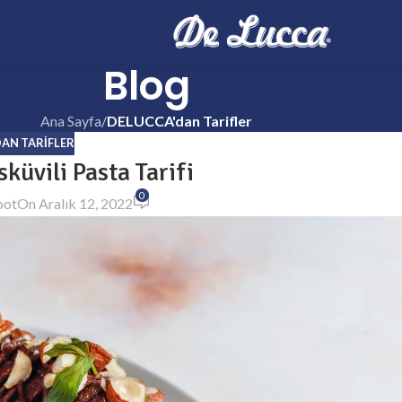
Blog
Ana Sayfa
/
DELUCCA'dan Tarifler
AN TARIFLER
küvili Pasta Tarifi
0
oot
On Aralık 12, 2022