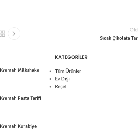
Old
Sıcak Çikolata Tari
KATEGORİLER
 Kremalı Milkshake
Tüm Ürünler
Ev Dışı
Reçel
 Kremalı Pasta Tarifi
 Kremalı Kurabiye