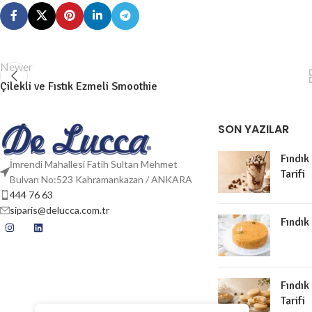
Newer
Çilekli ve Fıstık Ezmeli Smoothie
SON YAZILAR
Fındık
İmrendi Mahallesi Fatih Sultan Mehmet
Tarifi
Bulvarı No:523 Kahramankazan / ANKARA
444 76 63
siparis@delucca.com.tr
Fındık
Fındık
Tarifi