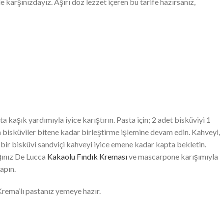
 karşınızdayız. Aşırı doz lezzet içeren bu tarife hazırsanız,
aşık yardımıyla iyice karıştırın. Pasta için; 2 adet bisküviyi 1
üm bisküviler bitene kadar birleştirme işlemine devam edin. Kahveyi,
r bir bisküvi sandviçi kahveyi iyice emene kadar kapta bekletin.
ığınız De Lucca
Kakaolu Fındık Kreması
ve mascarpone karışımıyla
apın.
rema’lı pastanız yemeye hazır.