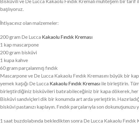
Bisküvili ve De Lucca Kakaolu Fındık Kremalı muhteşem bir tarif ile
başlıyoruz.
İhtiyacınız olan malzemeler:
200 gram De Lucca
Kakaolu Fındık Kreması
1 kap mascarpone
200 gram bisküvi
1 kupa kahve
60 gram parçalanmış fındık
Mascarpone ve De Lucca Kakaolu Fındık Kremasını büyük bir kapta k
yemek kaşığı De Lucca
Kakaolu Fındık Kreması
ile birleştirin. T
birleştirdiğiniz bisküvileri batırabileceğiniz bir kapa dökerek, he
Bisküvi sandviçleri dik bir konumda art arda yerleştirin. Hazırlad
bisküvi pastanızı kaplayın. Fındık parçalarıyla son dokunuşunuzu y
1 saat buzdolabında bekledikten sonra De Lucca Kakaolu Fındık K